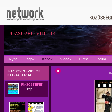
JOZSO2RO VIDEOK
Nyitó
Tagok
Képek
Videók
Hírek
Fórum
JOZSO2RO VIDEOK
Di
KÉPGALÉRIÁI
ÍRÁSOS KÉPEK
108 kép