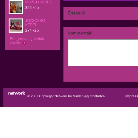
MOZGO KÉPEK
355 kép
Értékeld!
JOZSO2RO
KÉPEI
274 kép
Kommentáld!
Böngéssz a galériák
között!
© 2007 Copyright Network.hu Minden jog fenntartva.
Impres