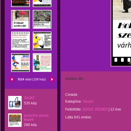
szeles ido
5/14
oldal (108 kép)
Címkék:
SAJAT
Kategória:
Vicces
535 kép
Feltöltötte:
SZÁSZ JÓZSEF
|
12 éve
jozso2ro vicces
Látta 641 ember.
kepek
266 kép