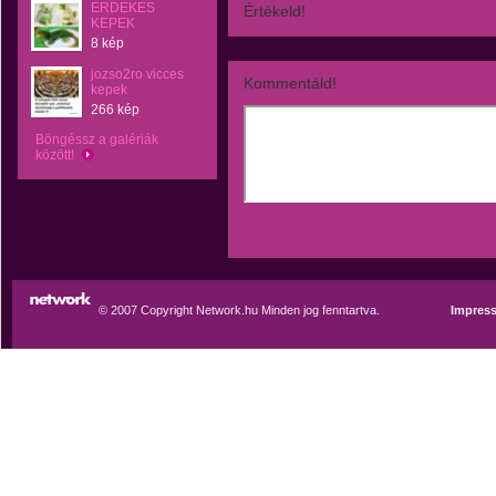
ERDEKES
Értékeld!
KEPEK
8 kép
jozso2ro vicces
Kommentáld!
kepek
266 kép
Böngéssz a galériák
között!
© 2007 Copyright Network.hu Minden jog fenntartva.
Impres