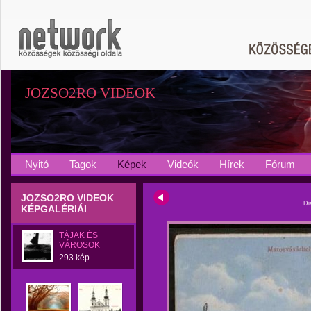
JOZSO2RO VIDEOK
Nyitó
Tagok
Képek
Videók
Hírek
Fórum
JOZSO2RO VIDEOK
Di
KÉPGALÉRIÁI
TÁJAK ÉS
VÁROSOK
293 kép