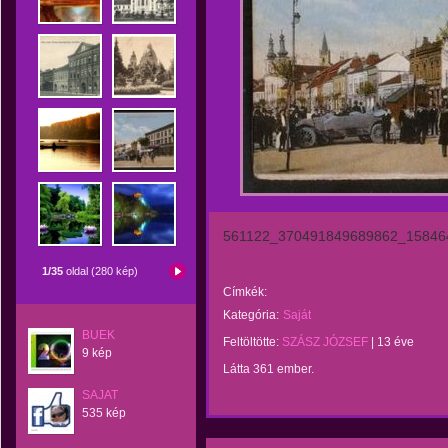
561122_370491849689862_15846
1/35
oldal (280 kép)
Címkék:
Kategória:
Saját
BUEK
Feltöltötte:
SZÁSZ JÓZSEF
|
13 éve
9 kép
Látta 361 ember.
SAJAT
535 kép