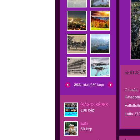
556128
2/35
oldal (280 kép)
Címkék:
Kategóri
ÍRÁSOS KÉPEK
Feltöltöt
108 kép
Látta 37
auto
58 kép