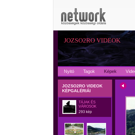
JOZSO2RO VIDEOK
Nyitó
Tagok
Képek
Vide
JOZSO2RO VIDEOK
KÉPGALÉRIÁI
TÁJAK ÉS
VÁROSOK
293 kép