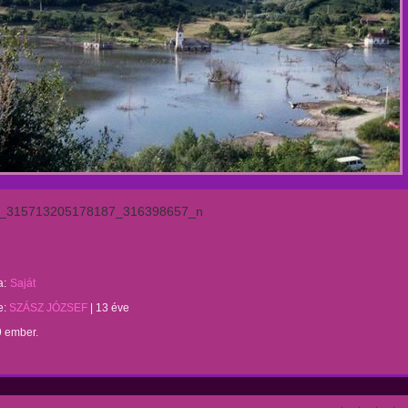
_315713205178187_316398657_n
a:
Saját
te:
SZÁSZ JÓZSEF
|
13 éve
9 ember.