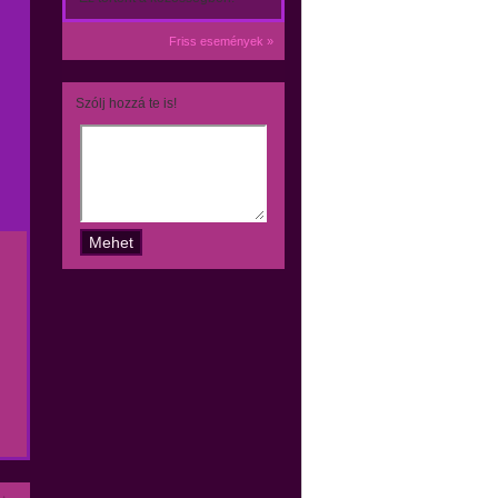
Friss események »
Szólj hozzá te is!