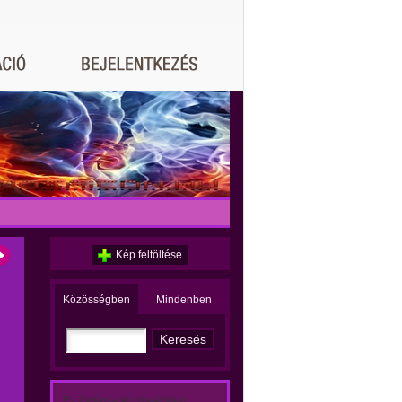
Kép feltöltése
Közösségben
Mindenben
Ez történt a közösségben: