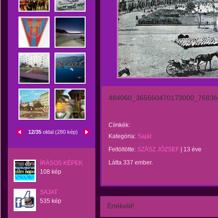
484060_365660470173000_76836
Címkék:
12/35
oldal (280 kép)
Kategória:
Saját
Feltöltötte:
SZÁSZ JÓZSEF
|
13 éve
Látta 337 ember.
ÍRÁSOS KÉPEK
108 kép
SAJAT
535 kép
Értékeld!