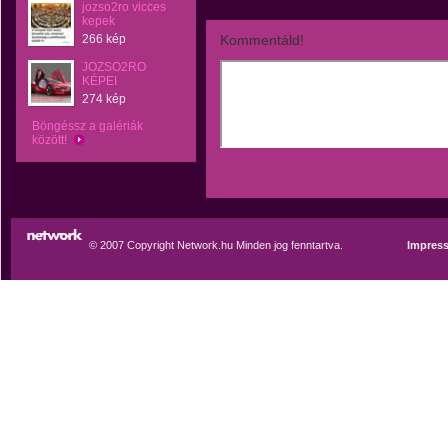
jozso2ro vicces
kepek
266 kép
Kommentáld!
JOZSO2RO
KÉPEI
274 kép
Böngéssz a galériák
között!
© 2007 Copyright Network.hu Minden jog fenntartva.
Impres