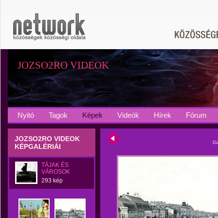
JOZSO2RO VIDEOK
Nyitó
Tagok
Képek
Videók
Hírek
Fórum
JOZSO2RO VIDEOK
Di
KÉPGALÉRIÁI
TÁJAK ÉS
VÁROSOK
293 kép