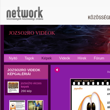
JOZSO2RO VIDEOK
Nyitó
Tagok
Képek
Videók
Hírek
Fórum
JOZSO2RO VIDEOK
Di
KÉPGALÉRIÁI
jozso2ro vicces
kepek
266 kép