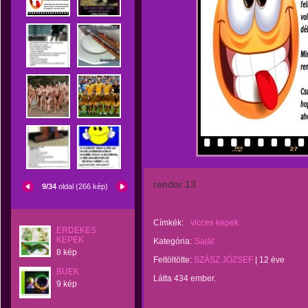
rendor 13
9/34
oldal (266 kép)
Címkék:
vicces kepek
ERDEKES
KEPEK
Kategória:
Saját
8 kép
Feltöltötte:
SZÁSZ JÓZSEF
|
12 éve
BUEK
Látta 434 ember.
9 kép