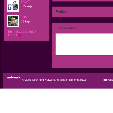
SAJAT
535 kép
Értékeld!
auto
58 kép
Kommentáld!
Böngéssz a galériák
között!
© 2007 Copyright Network.hu Minden jog fenntartva.
Impres