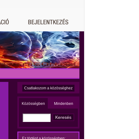
Csatlakozom a közösséghez
Közösségben
Mindenben
Ez történt a közösségben: