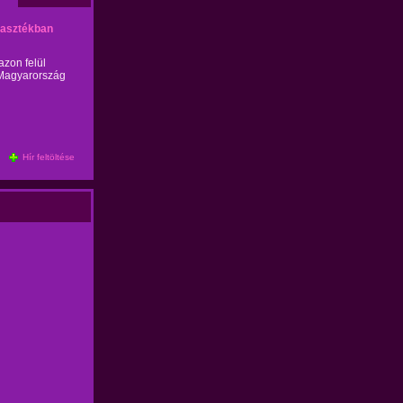
lasztékban
zon felül
l Magyarország
Hír feltöltése