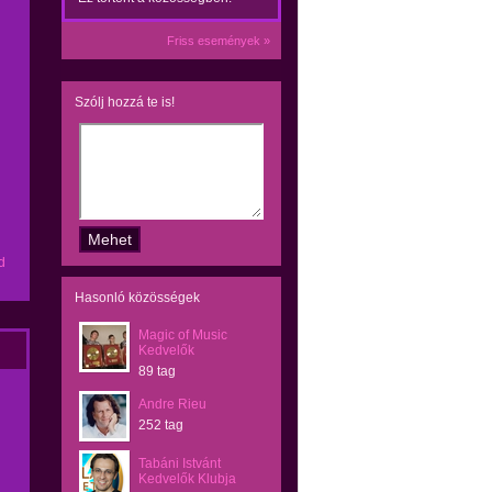
Friss események »
Szólj hozzá te is!
d
Hasonló közösségek
Magic of Music
Kedvelők
89 tag
Andre Rieu
252 tag
Tabáni Istvánt
Kedvelők Klubja