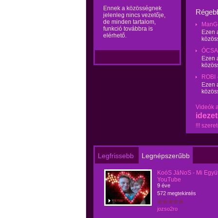
Ennek a közösségnek
Régebb
jelenleg nincs vezetője,
de minden tartalom,
ManG L
funkció továbbra is
Ezen a
elérhető.
közös
ÓCSAI
Ezen a
közös
ROBI 
Ezen a
közös
Videók
ideze
!!!
szeret
Legfrissebb
Legnépszerűbb
KoóS JáNoS - Mi Együtt 
YouTube
9 éve
572 megtekintés
jozso2ro