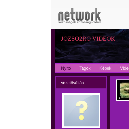
JOZSO2RO VIDEOK
Nyitó
Tagok
Képek
Vide
Vezetőváltás