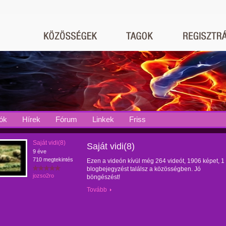
ók
Hírek
Fórum
Linkek
Friss
Saját vidi(8)
Saját vidi(8)
9 éve
710 megtekintés
Ezen a videón kívül még 264 videót, 1906 képet, 1
blogbejegyzést találsz a közösségben. Jó
jozso2ro
böngészést!
Tovább