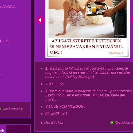
RAGYOG A
UDOM .
1 I momenti di felicità di cui godiamo ci prendono di
sorpresa. Non siamo noi che li troviamo, ma loro che
!
trovano noi. (Ashley Montagu)
2015 - 1 (2)
1 Basta quardare la bellezza del mare....per percepire
il profumo di tante emozioni...e tu sei più bella del
mare...
Y LOVE YOU MOZGOS 1
Videó feltöltése
00-w053_qi4
Még több kép
Kép feltöltés
ek