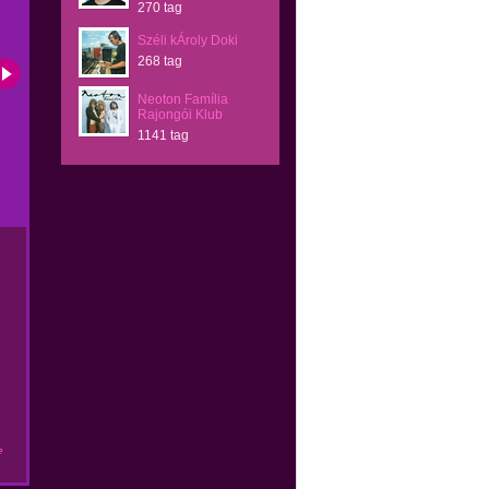
270 tag
Széli kÁroly Doki
268 tag
Neoton Família
Rajongói Klub
1141 tag
e