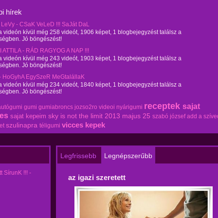
i hírek
eVy - CSaK VeLeD !!! SaJát DaL
 videón kívül még 258 videót, 1906 képet, 1 blogbejegyzést találsz a
ségben. Jó böngészést!
 ATTILA - RÁD RAGYOG A NAP !!!
 videón kívül még 243 videót, 1903 képet, 1 blogbejegyzést találsz a
ségben. Jó böngészést!
- HoGyhA EgySzeR MeGtalállaK
 videón kívül még 234 videót, 1840 képet, 1 blogbejegyzést találsz a
ségben. Jó böngészést!
receptek
sajat
autógumi
gumi
gumiabroncs
jozso2ro videoi
nyárigumi
tes
sky is not the limit 2013 majus 25
sajat kepeim
szabó józsef add a szíve
vicces kepek
szulinapra
et
téligumi
Legfrissebb
Legnépszerűbb
SírunK !!! -
az igazi szeretett