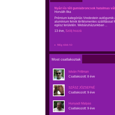
Nyári és téli gumiabroncsok hatalmas vá
Horváth Ilka
Prémium kategóriás Vredestein autógumik a
alumínium felnik térítésmentes szállítássa
egész területén. Webáruházunkban ...
13 éve,
Szólj hozzá
Még több hír
Most csatlakoztak
István Frittman
Csatlakozott:
8 éve
SZÁSZ JÓZSEFNÉ
Csatlakozott:
9 éve
Hunyadi Matyas
Csatlakozott:
9 éve