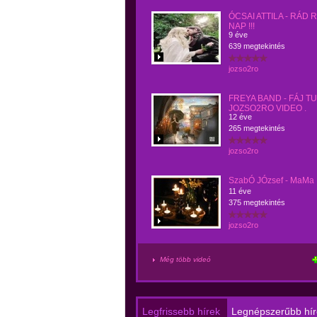
ÓCSAI ATTILA - RÁD 
NAP !!!
9 éve
639 megtekintés
jozso2ro
FREYA BAND - FÁJ T
JOZSO2RO VIDEO .
12 éve
265 megtekintés
jozso2ro
SzabÓ JÓzsef - MaMa !
11 éve
375 megtekintés
jozso2ro
Még több videó
Legfrissebb hírek
Legnépszerűbb hír