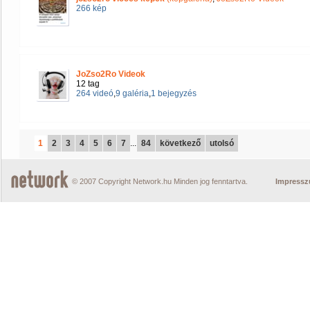
266 kép
JoZso2Ro Videok
12 tag
264 videó
,
9 galéria
,
1 bejegyzés
1
2
3
4
5
6
7
...
84
következő
utolsó
© 2007 Copyright Network.hu Minden jog fenntartva.
Impress