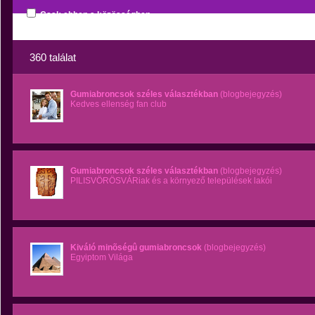
Csak ebben a közösségben
360 találat
Gumiabroncsok széles választékban
(blogbejegyzés)
Kedves ellenség fan club
Gumiabroncsok széles választékban
(blogbejegyzés)
PILISVÖRÖSVÁRiak és a környező települések lakói
Kiváló minõségû gumiabroncsok
(blogbejegyzés)
Egyiptom Világa