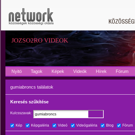
JOZSO2RO VIDEOK
Nyitó
Tagok
Képek
Videók
Hírek
Fórum
gumiabroncs találatok
Keresés szűkítése
Kulcsszavak:
Kép
Képgaléria
Videó
Videógaléria
Blog
Fórum