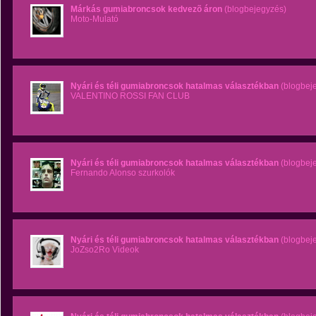
Márkás gumiabroncsok kedvezõ áron
(blogbejegyzés)
Moto-Mulató
Nyári és téli gumiabroncsok hatalmas választékban
(blogbej
VALENTINO ROSSI FAN CLUB
Nyári és téli gumiabroncsok hatalmas választékban
(blogbej
Fernando Alonso szurkolók
Nyári és téli gumiabroncsok hatalmas választékban
(blogbej
JoZso2Ro Videok