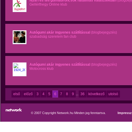
Nyári és téli gumiabroncsok hatalmas választékban
(blogbej
Gellérthegy Online klub
Autógumi akár ingyenes szállítással
(blogbejegyzés)
szabadság szerelem fan club
Autógumi akár ingyenes szállítással
(blogbejegyzés)
Motocross klub
első
előző
3
4
5
6
7
8
9
...
36
következő
utolsó
© 2007 Copyright Network.hu Minden jog fenntartva.
Impress