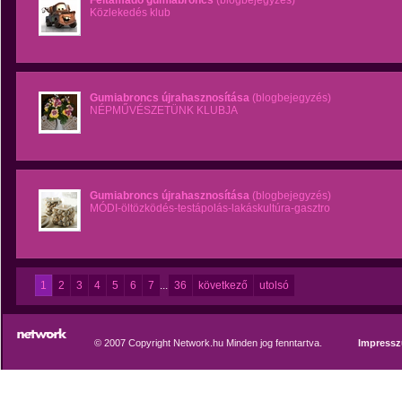
Feltámadó gumiabroncs
(blogbejegyzés)
Közlekedés klub
Gumiabroncs újrahasznosítása
(blogbejegyzés)
NÉPMŰVÉSZETÜNK KLUBJA
Gumiabroncs újrahasznosítása
(blogbejegyzés)
MÓDI-öltözködés-testápolás-lakáskultúra-gasztro
1
2
3
4
5
6
7
...
36
következő
utolsó
© 2007 Copyright Network.hu Minden jog fenntartva.
Impress