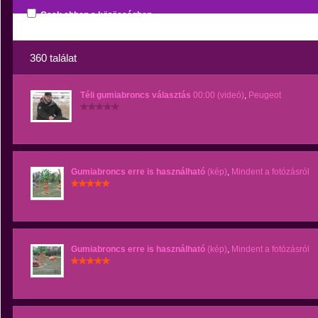
Csak ebben a közösségben
360 találat
Téli gumiabroncs választás
00:00 (videó)
,
Peugeot
Gumiabroncs erre is használható
(kép)
,
Mindent a fotózásról
Gumiabroncs erre is használható
(kép)
,
Mindent a fotózásról