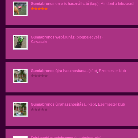
Gumiabroncs erre is használható
(kép)
,
Mindent a fotózásról
Gumiabroncs webáruház
(blogbejegyzés)
Kawasaki
Gumiabroncs újra hasznosítása.
(kép)
,
Ezermester klub
Gumiabroncs újrahasznosítása.
(kép)
,
Ezermester klub