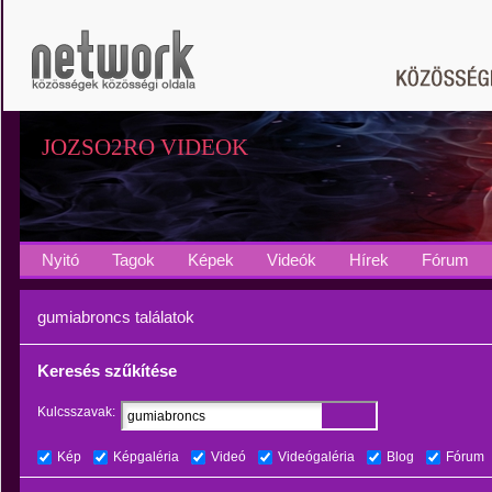
JOZSO2RO VIDEOK
Nyitó
Tagok
Képek
Videók
Hírek
Fórum
gumiabroncs találatok
Keresés szűkítése
Kulcsszavak:
Kép
Képgaléria
Videó
Videógaléria
Blog
Fórum